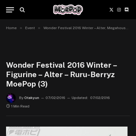
X
Instagr
Disc
(Twitter)
»
»
Home
Event
Wonder Festival 2016 Winter – Alter, Megahouse, Di Molto bene
Wonder Festival 2016 Winter –
Figurine – Alter – Ruru-Berryz
MoePop (3)
By
Otakyun
07/02/2016
Updated:
07/02/2016
1 Min Read