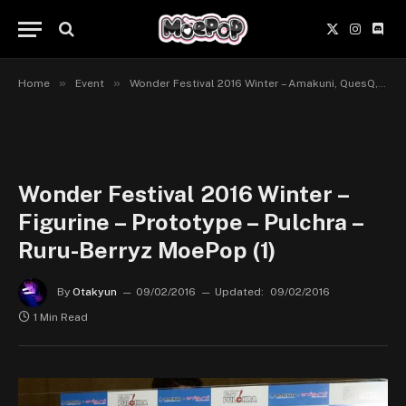
X
Instagr
Disc
(Twitter)
»
»
Home
Event
Wonder Festival 2016 Winter – Amakuni, QuesQ, Pulchra, Plum, Revolve
Wonder Festival 2016 Winter –
Figurine – Prototype – Pulchra –
Ruru-Berryz MoePop (1)
By
Otakyun
09/02/2016
Updated:
09/02/2016
1 Min Read