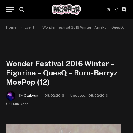
X
Instagr
Disc
(Twitter)
»
»
Home
Event
Wonder Festival 2016 Winter – Amakuni, QuesQ, Pulchra, Plum, Revolve
Wonder Festival 2016 Winter –
Figurine – QuesQ – Ruru-Berryz
MoePop (12)
By
Otakyun
08/02/2016
Updated:
08/02/2016
1 Min Read