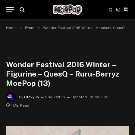
X
Instagr
Disc
(Twitter)
»
»
Home
Event
Wonder Festival 2016 Winter – Amakuni, QuesQ, Pulchra, Plum, Revolve
Wonder Festival 2016 Winter –
Figurine – QuesQ – Ruru-Berryz
MoePop (13)
By
Otakyun
08/02/2016
Updated:
08/02/2016
1 Min Read