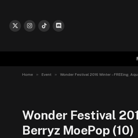
X
Instagram
TikTok
Discord
(Twitter)
»
»
Home
Event
Wonder Festival 2016 Winter – FREEing, Aqu
Wonder Festival 201
Berryz MoePop (10)