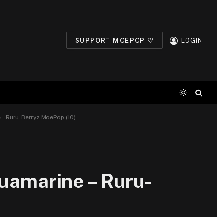
SUPPORT MOEPOP ♡
LOGIN
e – Ruru-Berryz MoePop (10)
quamarine – Ruru-