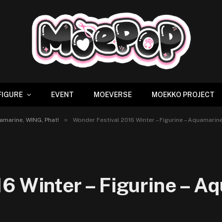
FIGURE
EVENT
MOEVERSE
MOEKKO PROJECT
»
amarine, WING, Phat!
Wonder Festival 2016 Winter – Figurine – Aquamarin
6 Winter – Figurine – A