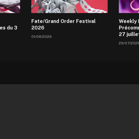
Fate/Grand Order Festival
Weekly 
es du 3
2026
Précomm
27 juill
01/08/2026
29/07/202