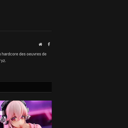
Website
Facebook
an hardcore des oeuvres de
ryz.