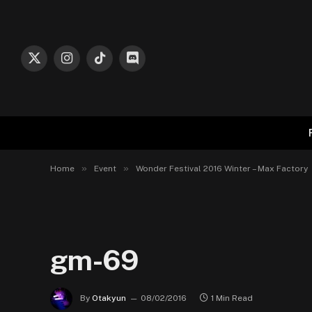
X
Instagram
TikTok
Discord
(Twitter)
»
»
Home
Event
Wonder Festival 2016 Winter – Max Factory
gm-69
By
Otakyun
08/02/2016
1 Min Read