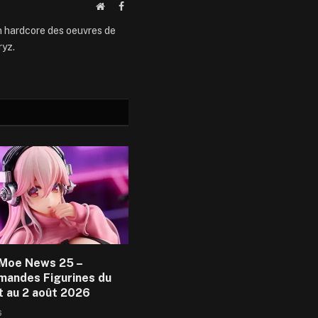
Website
Facebook
an hardcore des oeuvres de
ryz.
Moe News 25 –
andes Figurines du
et au 2 août 2026
6