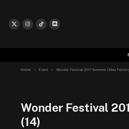
X
Instagram
TikTok
Discord
(Twitter)
»
»
Home
Event
Wonder Festival 2017 Summer | Max Factory
Wonder Festival 20
(14)