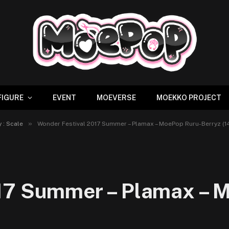
FIGURE
EVENT
MOEVERSE
MOEKKO PROJECT
»
 : Scale
Wonder Festival 2017 Summer – Plamax – MoePop Ruru-Berryz (1
17 Summer – Plamax – 