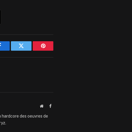
Facebook
Twitter
Pinterest
Website
Facebook
an hardcore des oeuvres de
ryz.