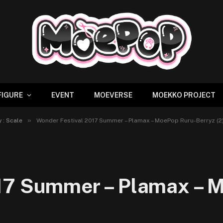
FIGURE
EVENT
MOEVERSE
MOEKKO PROJECT
»
 : Scale
Wonder Festival 2017 Summer – Plamax – MoePop Ruru-Berryz (2
17 Summer – Plamax – 