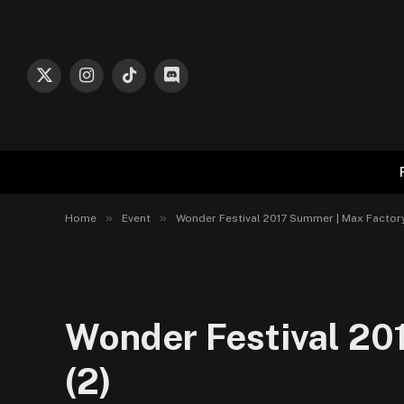
X
Instagram
TikTok
Discord
(Twitter)
»
»
Home
Event
Wonder Festival 2017 Summer | Max Factory
Wonder Festival 20
(2)