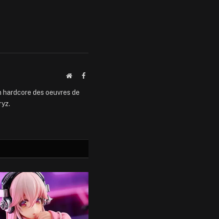
Website
Facebook
an hardcore des oeuvres de
ryz.