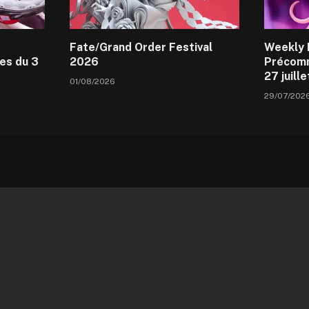
Fate/Grand Order Festival
Weekly 
es du 3
2026
Précomm
27 juill
01/08/2026
29/07/202