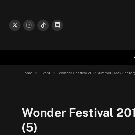
X
Instagram
TikTok
Discord
(Twitter)
»
»
Home
Event
Wonder Festival 2017 Summer | Max Factory
Wonder Festival 20
(5)