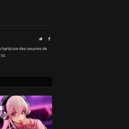
Website
Facebook
an hardcore des oeuvres de
ryz.