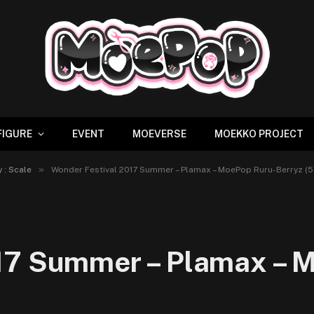
FIGURE
EVENT
MOEVERSE
MOEKKO PROJECT
»
 : Scale
Wonder Festival 2017 Summer – Plamax – MoePop Ruru-Berryz (5
17 Summer – Plamax – 