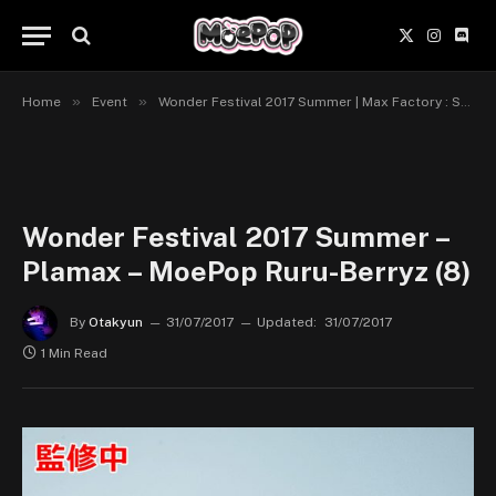
X
Instagr
Disc
(Twitter)
»
»
Home
Event
Wonder Festival 2017 Summer | Max Factory : Scale
Wonder Festival 2017 Summer –
Plamax – MoePop Ruru-Berryz (8)
By
Otakyun
31/07/2017
Updated:
31/07/2017
1 Min Read