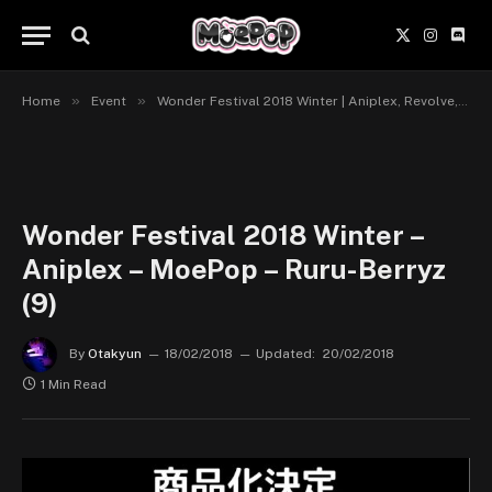
X
Instagr
Disc
(Twitter)
»
»
Home
Event
Wonder Festival 2018 Winter | Aniplex, Revolve, Stronger, Easy Eight, PlusOne
Wonder Festival 2018 Winter –
Aniplex – MoePop – Ruru-Berryz
(9)
By
Otakyun
18/02/2018
Updated:
20/02/2018
1 Min Read