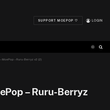
SUPPORT MOEPOP ♡
LOGIN
– MoePop – Ruru-Berryz v2 (2)
oePop – Ruru-Berryz