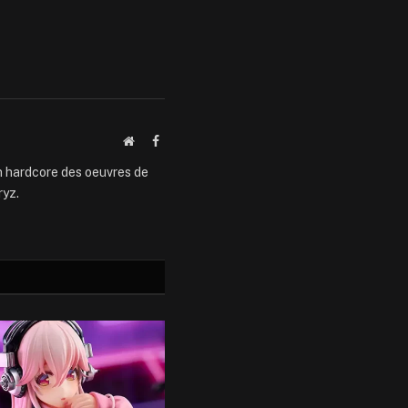
Website
Facebook
an hardcore des oeuvres de
ryz.