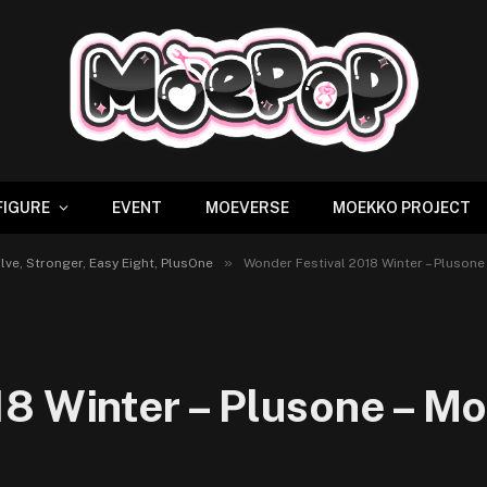
FIGURE
EVENT
MOEVERSE
MOEKKO PROJECT
»
lve, Stronger, Easy Eight, PlusOne
Wonder Festival 2018 Winter – Plusone 
8 Winter – Plusone – M