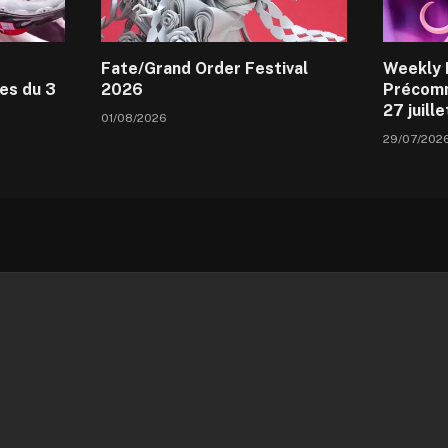
Fate/Grand Order Festival
Weekly 
es du 3
2026
Précomm
27 juill
01/08/2026
29/07/202