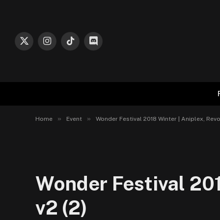
X
Instagram
TikTok
Discord
(Twitter)
»
»
Home
Event
Wonder Festival 2018 Winter | Aniplex, Revo
Wonder Festival 201
v2 (2)