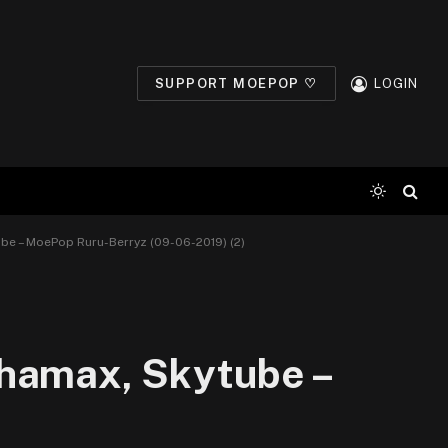
SUPPORT MOEPOP ♡
LOGIN
 – MoePop Ruru-Berryz (09-06-2019) (2)
amax, Skytube –