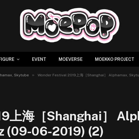
FIGURE
EVENT
MOEVERSE
MOEKKO PROJECT
»
hamax, Skytube
Wonder Festival 2019上海［Shanghai］ Alphamax, Skytube
2019上海［Shanghai］ Alph
 (09-06-2019) (2)