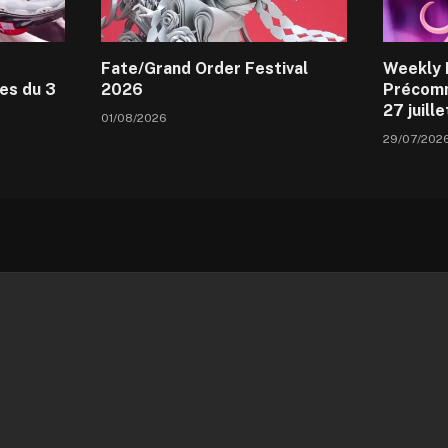
Fate/Grand Order Festival
Weekly 
es du 3
2026
Précomm
27 juill
01/08/2026
29/07/202