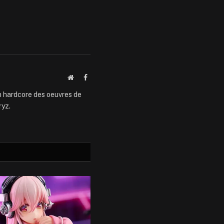
Website
Facebook
an hardcore des oeuvres de
ryz.