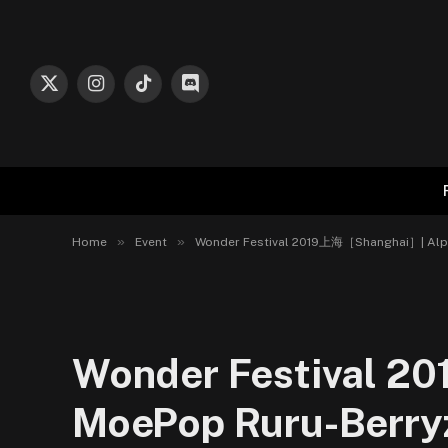
X
Instagram
TikTok
Discord
(Twitter)
»
»
Home
Event
Wonder Festival 2019上海［Shanghai］| Alp
Wonder Festival 
MoePop Ruru-Berryz