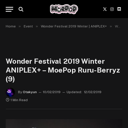
X
Instagr
Disc
(Twitter)
»
»
»
Home
Event
Wonder Festival 2019 Winter | ANIPLEX+
Wonder Festival 2019 Winter ANIPLEX+ – MoePop Ruru-Berryz (9)
Wonder Festival 2019 Winter
ANIPLEX+ – MoePop Ruru-Berryz
(9)
By
Otakyun
10/02/2019
Updated:
12/02/2019
1 Min Read