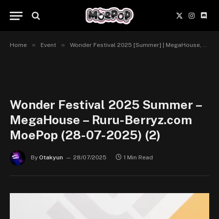
X
Instagr
Disc
(Twitter)
»
»
Home
Event
Wonder Festival 2025 [Summer] | MegaHouse, Dark Horse, Trieagles Studio, HATSU WELKIN
Wonder Festival 2025 Summer –
MegaHouse – Ruru-Berryz.com
MoePop (28-07-2025) (2)
By
Otakyun
28/07/2025
1 Min Read