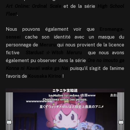
Art Online: Ordinal Scale
et de la série
High School
Fleet
.
Nous pouvons également voir que
Eromanga-
sensei
cache son identité avec un masque du
personnage de
Meruru
qui nous provient de la licence
fictive
Stardust☆Witch Meruru
que nous avons
également pu observer dans la série
Ore no Imouto ga
Konna ni Kawaii wake ga Nai
puisqu’il s’agit de l’anime
favoris de
Kousaka Kirino
!