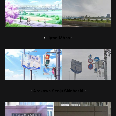
↑
Ligne Jōban
↑
↑
Arakawa Senju Shinbashi
↑