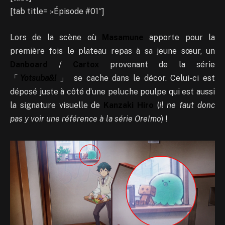
[tab title= »Épisode #01″]
Lors de la scène où
Masamune
apporte pour la
première fois le plateau repas à sa jeune sœur, un
Danboard
/
Cartox
provenant de la série
「
Yotsuba&!
」 se cache dans le décor. Celui-ci est
déposé juste à côté d’une peluche poulpe qui est aussi
la signature visuelle de
Kanzaki Hiro
(
il ne faut donc
pas y voir une référence à la série OreImo
) !