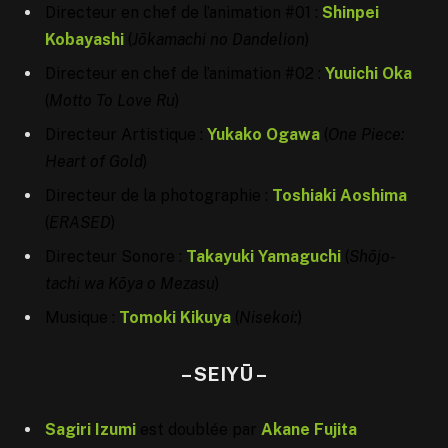
Directeur en chef de l’animation #01 :
Shinpei
Kobayashi
(
Jōkamachi no Dandelion
)
Directeur en chef de l’animation #02 :
Yuuichi Oka
(
Motto To Love Ru
)
Directeur Artistique :
Yukako Ogawa
(
One Piece:
Heart of Gold
)
Directeur de la photographie :
Toshiaki Aoshima
(
ERASED
)
Directeur Sonore :
Takayuki Yamaguchi
(
Shōjo-
tachi wa Kōya o Mezasu
)
Musique :
Tomoki Kikuya
(
Nisekoi:
)
–
SEIYŪ
–
Sagiri Izumi
est doublée par
Akane Fujita