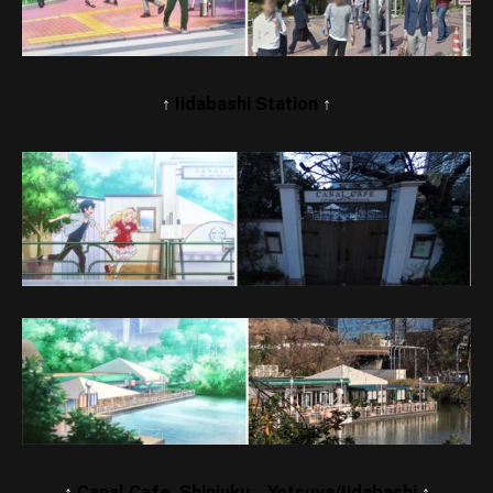
↑
Iidabashi Station
↑
↑
Canal Cafe, Shinjuku – Yotsuya/Iidabashi
↑