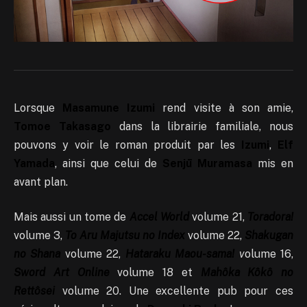
Lorsque
Masamune Izumi
rend visite à son amie,
Tomoe Takasago
dans la librairie familiale, nous
pouvons y voir le roman produit par les
Izumi
,
Elf
Yamada
, ainsi que celui de
Senjū Muramasa
mis en
avant plan.
Mais aussi un tome de
Accel World
volume 21,
Toradora!
volume 3,
To Aru Majutsu no Index
volume 22,
Shakugan
no Shana
volume 22,
Hataraku Maou-sama!
v
olume 16,
Sword Art Online
volume 18 et
Mahôka Kôkô no
Rettôsei
volume 20. Une excellente pub pour ces