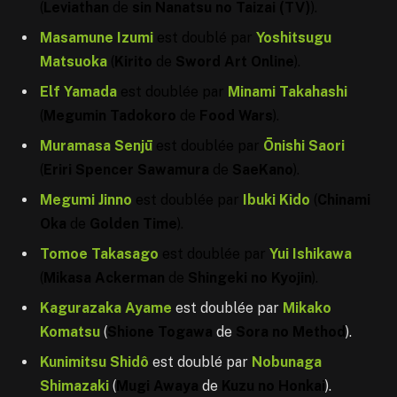
(
Leviathan
de
sin Nanatsu no Taizai (TV)
).
Masamune Izumi
est doublé par
Yoshitsugu
Matsuoka
(
Kirito
de
Sword Art Online
).
Elf Yamada
est doublée par
Minami Takahashi
(
Megumin Tadokoro
de
Food Wars
).
Muramasa Senjū
est doublée par
Ōnishi Saori
(
Eriri Spencer Sawamura
de
SaeKano
).
Megumi Jinno
est doublée par
Ibuki Kido
(
Chinami
Oka
de
Golden Time
).
Tomoe Takasago
est doublée par
Yui Ishikawa
(
Mikasa Ackerman
de
Shingeki no Kyojin
).
Kagurazaka Ayame
est doublée par
Mikako
Komatsu
(
Shione Togawa
de
Sora no Method
).
Kunimitsu Shidô
est doublé par
Nobunaga
Shimazaki
(
Mugi Awaya
de
Kuzu no Honkai
).