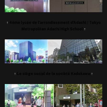
↑
4éme lycée de l’arrondissement d’Adachi
/
Tokyo
Metropolitan Adachi High School
↑
↑
Le siège social de la socièté Kadokawa
↑