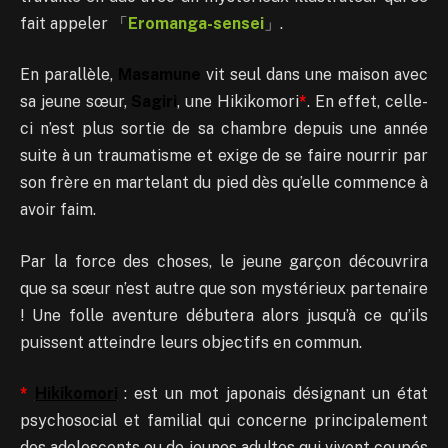
fait appeler 「
Eromanga-sensei
」.
En parallèle,
Masamune
vit seul dans une maison avec
sa jeune sœur,
Sagiri
, une Hikikomori
*
. En effet, celle-
ci n’est plus sortie de sa chambre depuis une année
suite à un traumatisme et exige de se faire nourrir par
son frère en martelant du pied dès qu’elle commence à
avoir faim.
Par la force des choses, le jeune garçon découvrira
que sa sœur n’est autre que son mystérieux partenaire
! Une folle aventure débutera alors jusqu’à ce qu’ils
puissent atteindre leurs objectifs en commun.
*
Hikikomori
: est un mot japonais désignant un état
psychosocial et familial qui concerne principalement
des adolescents ou de jeunes adultes qui vivent coupés