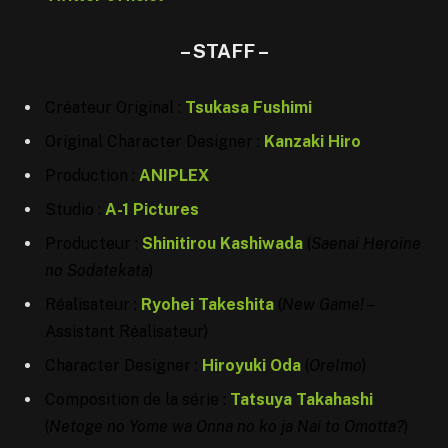
–
STAFF
–
Créateur Original :
Tsukasa Fushimi
Original Character Designer :
Kanzaki Hiro
Production :
ANIPLEX
Studio :
A-1 Pictures
Producteur :
Shinitirou Kashiwada
(
Saenai Heroine
no Sodatekata
)
Réalisateur :
Ryohei Takeshita
(
New Game!
–
Assistant Réalisateur)
Character Designer :
Hiroyuki Oda
(
OreImo
)
Composition de la série :
Tatsuya Takahashi
(
Netoge no Yome wa Onna no ko ja Nai to Omotta?
)