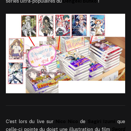
séries ultra-populaires du
Dengeki Bunko
!
C’est lors du live sur
Nico Nico
de
Sagiri Izumi
que
celle-ci pointe du doigt une illustration du film
Sword