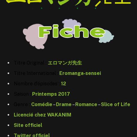
Titre Original :
エロマンガ先生
Titre International :
Eromanga-sensei
Nombre d’épisodes :
12
Saison :
Print
emps 2017
Genre :
Comédie
–
Drame
–
Romance
–
Slice of Life
Licencié chez WAKANIM
Site officiel
Twitter officiel