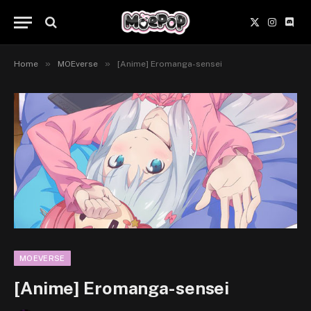
X
Instagr
Disc
(Twitter)
»
»
Home
MOEverse
[Anime] Eromanga-sensei
MOEVERSE
[Anime] Eromanga-sensei