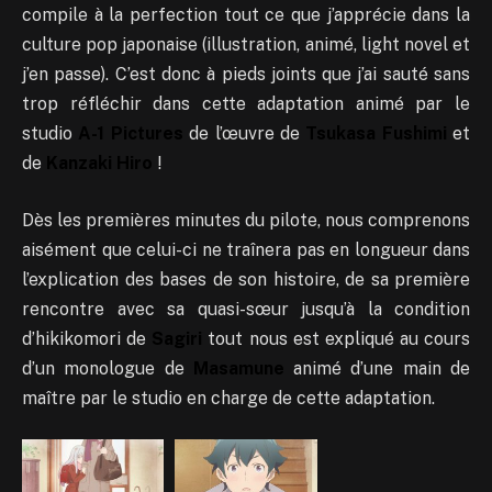
compile à la perfection tout ce que j’apprécie dans la
culture pop japonaise (illustration, animé, light novel et
j’en passe). C’est donc à pieds joints que j’ai sauté sans
trop réfléchir dans cette adaptation animé par le
studio
A-1 Pictures
de l’œuvre de
Tsukasa Fushimi
et
de
Kanzaki Hiro
!
Dès les premières minutes du pilote, nous comprenons
aisément que celui-ci ne traînera pas en longueur dans
l’explication des bases de son histoire, de sa première
rencontre avec sa quasi-sœur jusqu’à la condition
d’hikikomori de
Sagiri
tout nous est expliqué au cours
d’un monologue de
Masamune
animé d’une main de
maître par le studio en charge de cette adaptation.