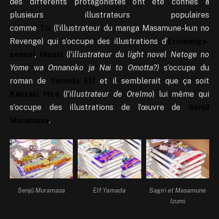
des différents protagonistes ont été confiés à
plusieurs illustrateurs populaires
comme
Tiv
(l’illustrateur du manga Masamune-kun no
Revenge) qui s’occupe des illustrations d’
Eromanga-
sensei
,
Hisasi
(
l’illustrateur du light novel Netoge no
Yome wa Onnanoko ja Nai to Omotta?)
s’occupe du
roman de
Yamada Elf
et il semblerait que ça soit
Kanzaki Hiro
(
l’illustrateur de OreImo
) lui même qui
s’occupe des illustrations de l’œuvre de
Senjū
Muramasa
.
Senjū Muramasa
Elf Yamada
Sagiri et Masamune
Izumi