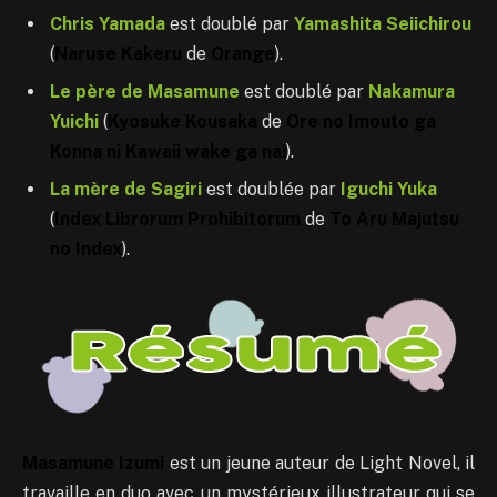
Chris Yamada
est doublé par
Yamashita Seiichirou
(
Naruse Kakeru
de
Orange
).
Le père de Masamune
est doublé par
Nakamura
Yuichi
(
Kyosuke Kousaka
de
Ore no Imouto ga
Konna ni Kawaii wake ga nai
).
La mère de Sagiri
est doublée par
Iguchi Yuka
(
Index Librorum Prohibitorum
de
To Aru Majutsu
no Index
).
Masamune Izumi
est un jeune auteur de Light Novel, il
travaille en duo avec un mystérieux illustrateur qui se