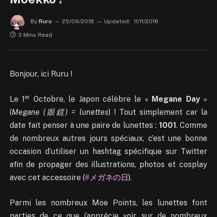
By
Ruru
25/09/2018
Updated:
11/11/2018
3 Mins Read
Bonjour, ici Ruru !
er
Le 1
Octobre, le Japon célèbre le «
Megane Day
»
(
Megane (眼鏡) = lunettes
) ! Tout simplement car la
date fait penser à une paire de lunettes :
1001
. Comme
de nombreux autres jours spéciaux, c’est une bonne
occasion d’utiliser un hashtag spécifique sur Twitter
afin de propager des illustrations, photos et cosplay
avec cet accessoire (
#
メガネの日
).
Parmi les nombreux Moe Points, les lunettes font
parties de ce que j’apprécie voir sur de nombreux