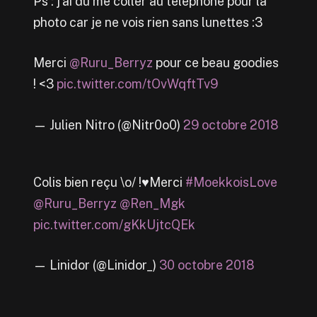
Ps : j’ai du me coller au telephone pour la
photo car je ne vois rien sans lunettes :3
Merci
@Ruru_Berryz
pour ce beau goodies
! <3
pic.twitter.com/tOvWqftTv9
— Julien Nitro (@Nitr0o0)
29 octobre 2018
Colis bien reçu \o/ !♥️Merci
#MoekkoisLove
@Ruru_Berryz
@Ren_Mgk
pic.twitter.com/gKkUjtcQEk
— Linidor (@Linidor_)
30 octobre 2018