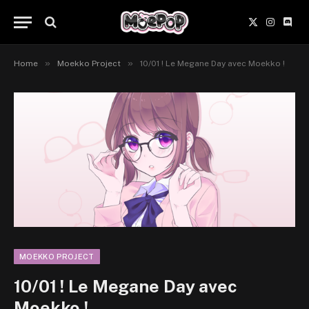
X
Instagr
Disc
(Twitter)
»
»
Home
Moekko Project
10/01 ! Le Megane Day avec Moekko !
MOEKKO PROJECT
10/01 ! Le Megane Day avec
Moekko !