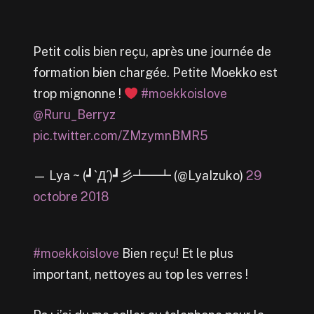
Petit colis bien reçu, après une journée de
formation bien chargée. Petite Moekko est
trop mignonne !
#moekkoislove
@Ruru_Berryz
pic.twitter.com/ZMzymnBMR5
— Lya ~ (┛ˋДˊ)┛彡┻━┻ (@LyaIzuko)
29
octobre 2018
#moekkoislove
Bien reçu! Et le plus
important, nettoyes au top les verres !