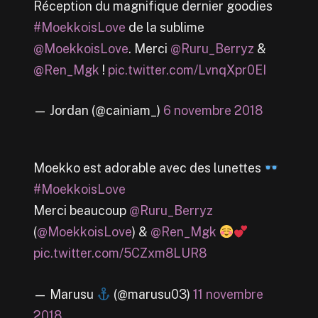
Réception du magnifique dernier goodies
#MoekkoisLove
de la sublime
@MoekkoisLove
. Merci
@Ruru_Berryz
&
@Ren_Mgk
!
pic.twitter.com/LvnqXpr0EI
— Jordan (@cainiam_)
6 novembre 2018
Moekko est adorable avec des lunettes
#MoekkoisLove
Merci beaucoup
@Ruru_Berryz
(
@MoekkoisLove
) &
@Ren_Mgk
pic.twitter.com/5CZxm8LUR8
— Marusu
(@marusu03)
11 novembre
2018