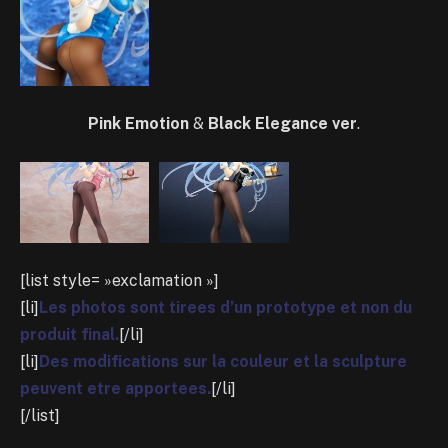
Pink Emotion
&
Black Elegance ver
.
[list style= »exclamation »]
[li]
Les photos sont tirees d’un prototype et non du
produit final.
[/li]
[li]
Des modifications sur la couleur et la sculpture
peuvent etre apportees.
[/li]
[/list]