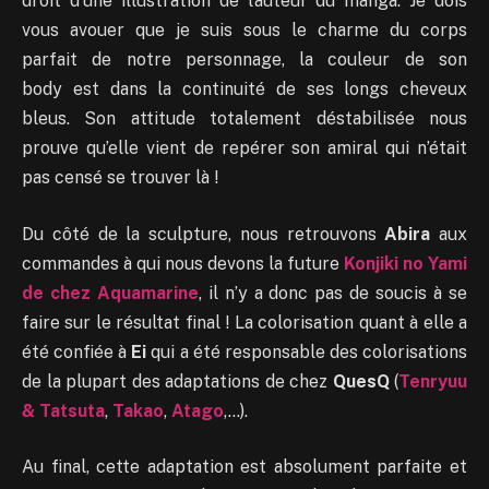
droit d’une illustration de l’auteur du manga. Je dois
vous avouer que je suis sous le charme du corps
parfait de notre personnage, la couleur de son
body est dans la continuité de ses longs cheveux
bleus. Son attitude totalement déstabilisée nous
prouve qu’elle vient de repérer son amiral qui n’était
pas censé se trouver là !
Du côté de la sculpture, nous retrouvons
Abira
aux
commandes à qui nous devons la future
Konjiki no Yami
de chez Aquamarine
, il n’y a donc pas de soucis à se
faire sur le résultat final ! La colorisation quant à elle a
été confiée à
Ei
qui a été responsable des colorisations
de la plupart des adaptations de chez
QuesQ
(
Tenryuu
& Tatsuta
,
Takao
,
Atago
,…).
Au final, cette adaptation est absolument parfaite et