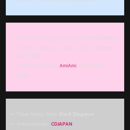
Takao Bunny Style, Event Limited
Pink Emotion
Limited Wonder Festival 2016 Summer :
24/07/2016
Limited + Exclusive
AmiAmi
: 09/08/2016
¥11,111
Takao Bunny Style,
Black Elegance
Précommande :
CDJAPAN