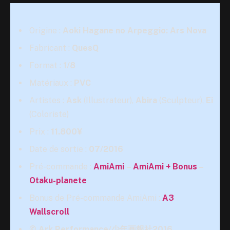
Origine :
Aoki Hagane no Arpeggio: Ars Nova
Fabricant :
QuesQ
Format :
1/8
Matériaux :
PVC
Artistes :
Ask
(Illustrateur),
Abira
(Sculpteur),
Ei
(Coloriste)
Prix :
11.800¥
Date de sortie :
07/2016
Pré-commande :
AmiAmi
–
AmiAmi + Bonus
–
Otaku-planete
Bonus de Pré-commande AmiAmi :
A3
Wallscroll
© Ark Performance/少年画報社2016