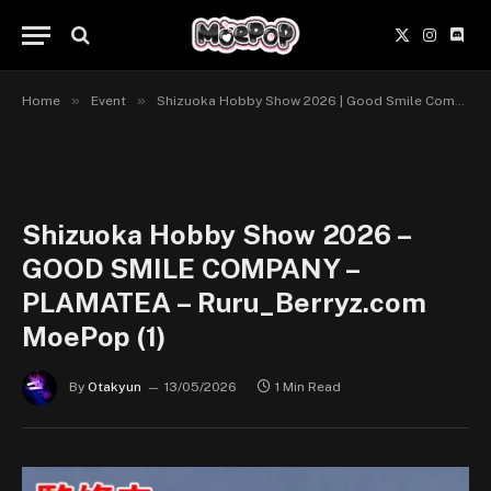
X
Instagr
Disc
(Twitter)
»
»
Home
Event
Shizuoka Hobby Show 2026 | Good Smile Company, Max Factory & KADOKAWA
Shizuoka Hobby Show 2026 –
GOOD SMILE COMPANY –
PLAMATEA – Ruru_Berryz.com
MoePop (1)
By
Otakyun
13/05/2026
1 Min Read