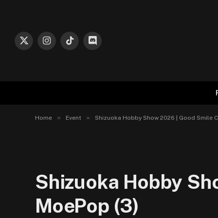
X
Instagram
TikTok
Discord
(Twitter)
»
»
Home
Event
Shizuoka Hobby Show 2026 | Good Smile
Shizuoka Hobby Sh
MoePop (3)