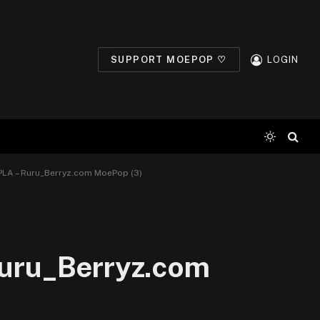
SUPPORT MOEPOP ♡
LOGIN
LA – Ruru_Berryz.com MoePop (3)
uru_Berryz.com