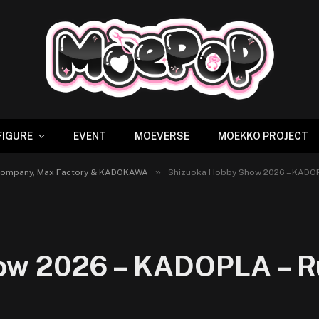
FIGURE
EVENT
MOEVERSE
MOEKKO PROJECT
»
 Company, Max Factory & KADOKAWA
Shizuoka Hobby Show 2026 – KADOP
ow 2026 – KADOPLA – R