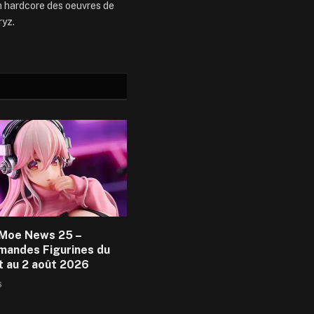
an hardcore des oeuvres de
ryz.
Moe News 25 –
andes Figurines du
et au 2 août 2026
6