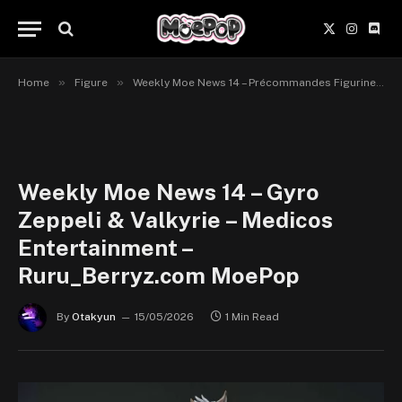
X
Instagr
Disc
(Twitter)
»
»
Home
Figure
Weekly Moe News 14 – Précommandes Figurines du 04 au 17 mai 2026
Weekly Moe News 14 – Gyro
Zeppeli & Valkyrie – Medicos
Entertainment –
Ruru_Berryz.com MoePop
By
Otakyun
15/05/2026
1 Min Read