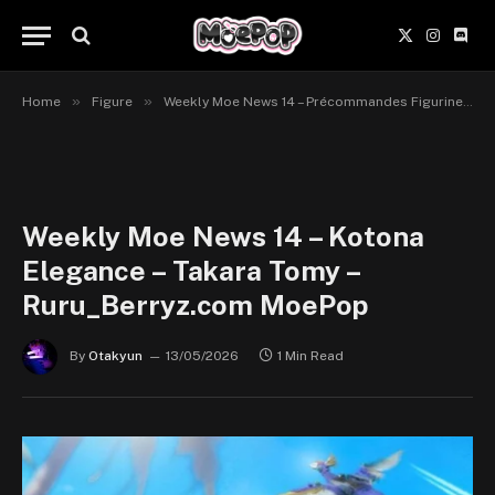
X
Instagr
Disc
(Twitter)
»
»
Home
Figure
Weekly Moe News 14 – Précommandes Figurines du 04 au 17 mai 2026
Weekly Moe News 14 – Kotona
Elegance – Takara Tomy –
Ruru_Berryz.com MoePop
By
Otakyun
13/05/2026
1 Min Read