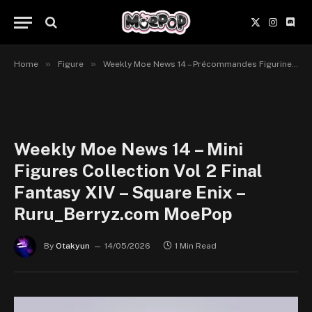
X
Instagr
Disc
(Twitter)
»
»
Home
Figure
Weekly Moe News 14 – Précommandes Figurines du 04 au 17 mai 2026
Weekly Moe News 14 – Mini
Figures Collection Vol 2 Final
Fantasy XIV – Square Enix –
Ruru_Berryz.com MoePop
By
Otakyun
14/05/2026
1 Min Read