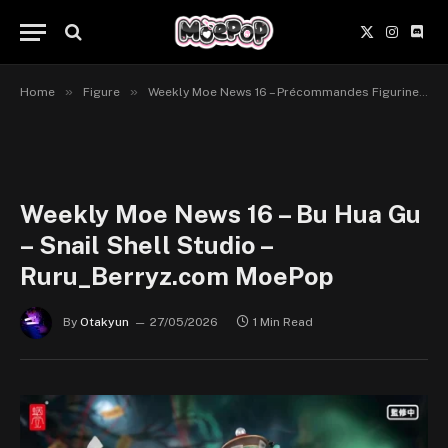
X
Instagr
Disc
(Twitter)
»
»
Home
Figure
Weekly Moe News 16 – Précommandes Figurines du 25 au 31 mai 2026
Weekly Moe News 16 – Bu Hua Gu
– Snail Shell Studio –
Ruru_Berryz.com MoePop
By
Otakyun
27/05/2026
1 Min Read