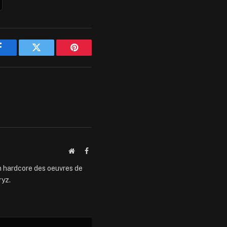
Facebook
Twitter
Pinterest
Website
Facebook
an hardcore des oeuvres de
ryz.