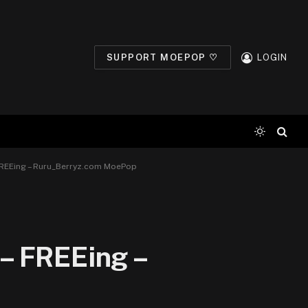
SUPPORT MOEPOP ♡
LOGIN
FREEing – Ruru_Berryz.com MoePop
– FREEing –