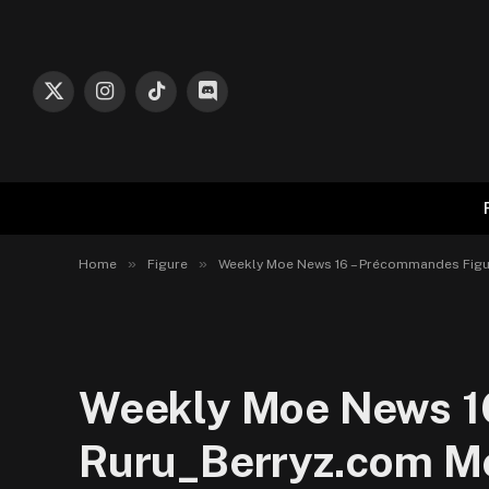
X
Instagram
TikTok
Discord
(Twitter)
»
»
Home
Figure
Weekly Moe News 16 – Précommandes Figur
Weekly Moe News 16
Ruru_Berryz.com 