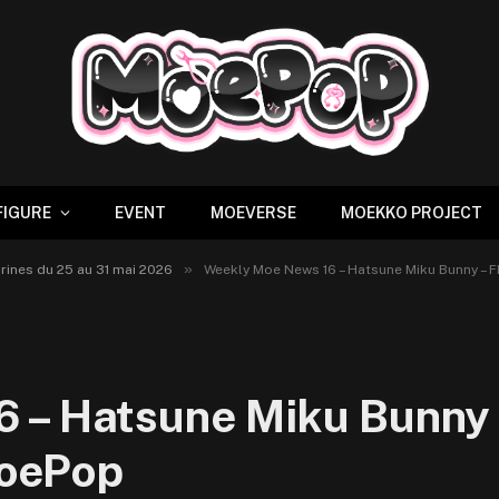
FIGURE
EVENT
MOEVERSE
MOEKKO PROJECT
»
ines du 25 au 31 mai 2026
Weekly Moe News 16 – Hatsune Miku Bunny – 
 – Hatsune Miku Bunny 
MoePop